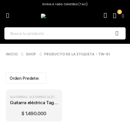
Envíos a toda Colombia (T&C)
0
INICIO
SHOP
PRODUCTO DE LA ETIQUETA -
TW-61
GUITARRAS
,
GUITARRAS ELÉCTRICAS
Guitarra eléctrica Tagima TW-61 Party Red
$
1.490.000