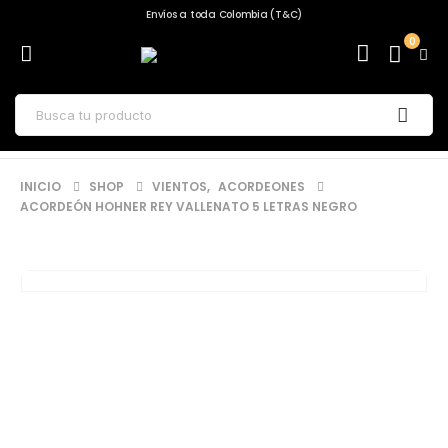
Envíos a toda Colombia (T&C)
0
INICIO
SHOP
VIENTOS
,
ACORDEONES
ACORDEÓN HOHNER REY VALLENATO 5 LETRAS NEGRO