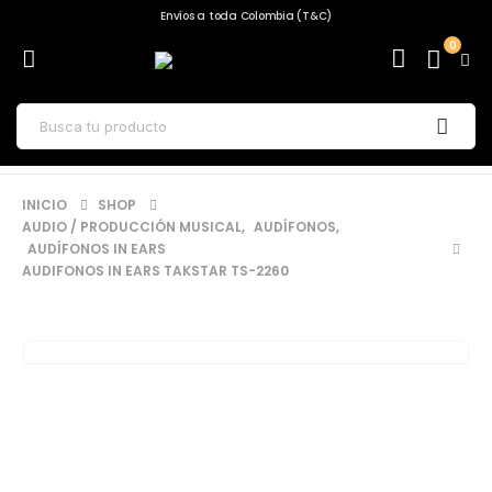
Envíos a toda Colombia (T&C)
0
INICIO
SHOP
AUDIO / PRODUCCIÓN MUSICAL
,
AUDÍFONOS
,
AUDÍFONOS IN EARS
AUDIFONOS IN EARS TAKSTAR TS-2260