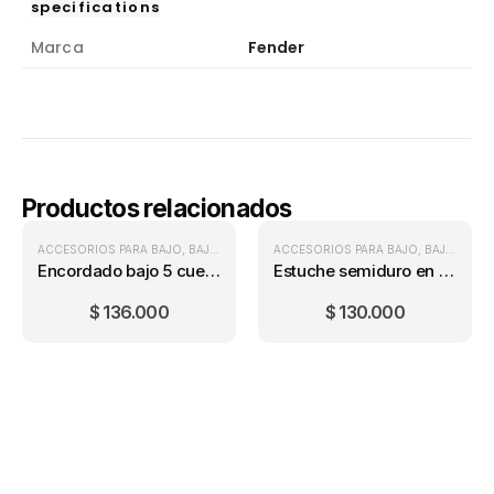
specifications
Marca
Fender
Productos relacionados
ACCESORIOS PARA BAJO
,
BAJOS
,
ENCORDADOS PARA BAJO
ACCESORIOS PARA BAJO
,
BAJOS
,
EST
Encordado bajo 5 cuerdas Ernie Ball 2824 (40-125)
Estuche semiduro en lona para Bajo
$
136.000
$
130.000