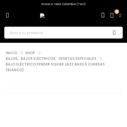
Envíos a toda Colombia (T&C)
0
INICIO
SHOP
BAJOS
,
BAJOS ELÉCTRICOS
,
OFERTAS ESPECIALES
BAJO ELÉCTRICO FENDER SQUIER JAZZ BASS 5 CUERDAS
(BLANCO)