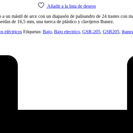
Añadir a la lista de deseos
o a un mástil de arce con un diapasón de palisandro de 24 trastes con 
uerdas de 16,5 mm, una tuerca de plástico y clavijeros Ibanez.
s eléctricos
Etiquetas:
Bajo
,
Bajo electrico
,
GSR-205
,
GSR205
,
ibane