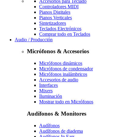
Accesorios para Teclado
Controladores MIDI
Pianos Digitales
Pianos Verticales
Sintetizadores
Teclados Electrónicos
Comprar todo en Teclados
Audio / Producción
Micrófonos & Accesorios
Micrófonos dinámicos
Micrófonos de condensador
Micrófonos inalámbricos
Accesorios de audio
Interfaces
Mixers
Iluminación
Mostrar todo en Micrófonos
Audífonos & Monitores
Audífonos
Audífonos de diadema
Audífonos In Ears