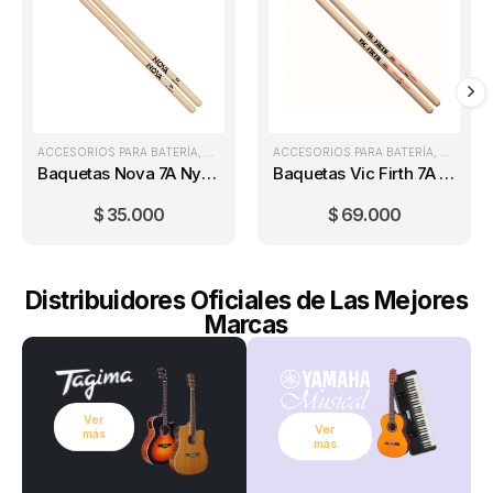
ACCESORIOS PARA BATERÍA
,
BAQUETAS PARA BATERÍA
ACCESORIOS PARA BATERÍA
,
BATERÍAS
,
BAQUETA
Baquetas Nova 7A Nylon
Baquetas Vic Firth 7A Nylon
$
35.000
$
69.000
Distribuidores Oficiales de Las Mejores
Marcas
Ver
Ver
más
más