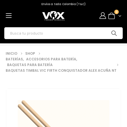
Envíos a toda Colombia (T&C)
0
INICIO
SHOP
BATERÍAS
,
ACCESORIOS PARA BATERÍA
,
BAQUETAS PARA BATERÍA
BAQUETAS TIMBAL VIC FIRTH CONQUISTADOR ALEX ACUÑA NT