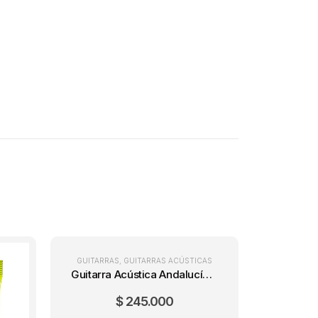
GUITARRA
,
GUITARRAS
GUITARRAS
,
GUITARRAS ACÚSTICAS
Guitarra Acústica Andalucía Cedro + Forro
$
245.000