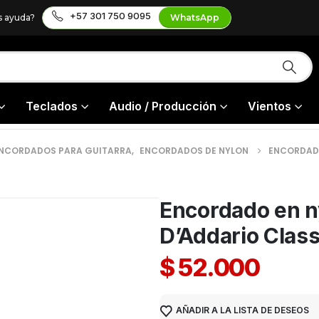
+57 301 750 9095
s ayuda?
WhatsApp
Teclados
Audio / Producción
Vientos
NCORDADOS PARA GUITARRA
,
ENCORDADOS DE NYLON
ENCORDADO
Encordado en n
D’Addario Clas
$
52.000
AÑADIR A LA LISTA DE DESEOS