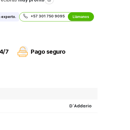
+57 301 750 9095
 experto.
Llámanos
4/7
Pago seguro
D´Addario