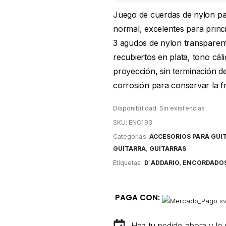
Juego de cuerdas de nylon para
normal, excelentes para princi
3 agudos de nylon transparen
recubiertos en plata, tono cál
proyección, sin terminación de
corrosión para conservar la f
Disponibilidad:
Sin existencias
SKU:
ENC193
Categorías:
ACCESORIOS PARA GUI
GUITARRA
,
GUITARRAS
Etiquetas:
D´ADDARIO
,
ENCORDADOS
PAGA CON:
Haz tu pedido ahora y lo 