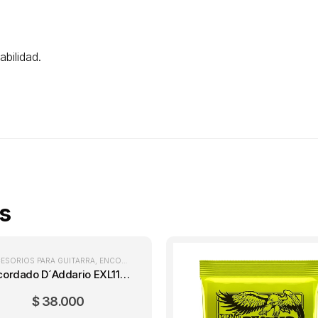
abilidad.
s
ESORIOS PARA GUITARRA
,
ENCORDADOS GUITARRA ELÉCTRICA
,
ENCORDADOS PARA 
Encordado D´Addario EXL110 Regular Light (10-46)
$
38.000