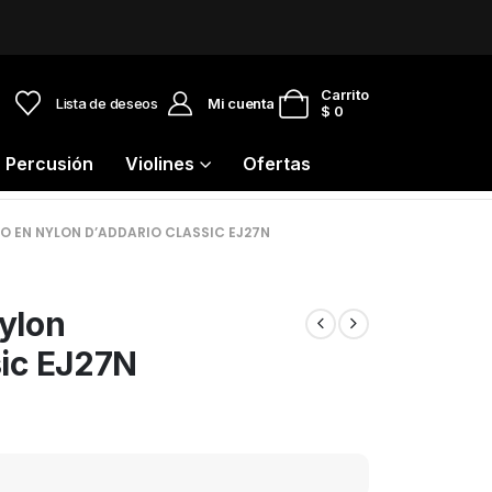
0
Carrito
Lista de deseos
Mi cuenta
$
0
Percusión
Violines
Ofertas
 EN NYLON D’ADDARIO CLASSIC EJ27N
ylon
sic EJ27N