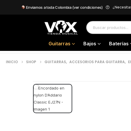
Enviamos a toda Colombia (ver condiciones)
¿Necesita
Guitarras
Bajos
Baterías
INICIO
SHOP
GUITARRAS
,
ACCESORIOS PARA GUITARRA
,
E