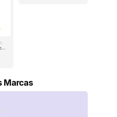
LÉCTRICA
,
ENCORDADOS PARA GUITARRA
,
GUITARRAS
Encordado guitarra eléctrica Ernie Ball Regular Slinky (10-46)
es Marcas
ales