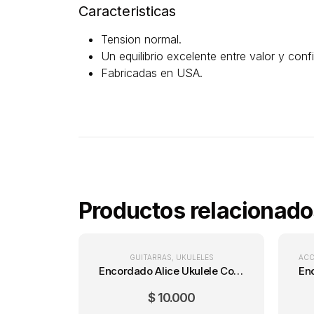
Caracteristicas
Tension normal.
Un equilibrio excelente entre valor y confi
Fabricadas en USA.
Productos relacionado
GUITARRAS
,
UKULELES
ACC
Encordado Alice Ukulele Concierto AU046-C
$
10.000