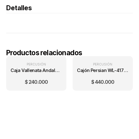
Detalles
Productos relacionados
PERCUSIÓN
PERCUSIÓN
Caja Vallenata Andalucía en acrílico
Cajón Persian WL-417 - Palo de Rosa / Cuerpo en Tilo Americano
$
240.000
$
440.000