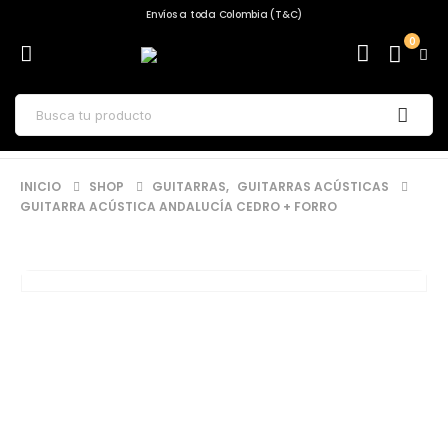
Envíos a toda Colombia (T&C)
0
INICIO
SHOP
GUITARRAS
,
GUITARRAS ACÚSTICAS
GUITARRA ACÚSTICA ANDALUCÍA CEDRO + FORRO