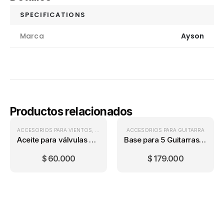
SPECIFICATIONS
Marca
Ayson
Productos relacionados
ACCESORIOS PARA VIENTOS
,
VIENTOS
ACCESORIOS PARA GUITARRA
Aceite para válvulas Yamaha Regular
Base para 5 Guitarras Ayson HY-895
$
60.000
$
179.000