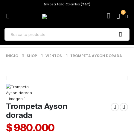
Envíos a toda Colombia (T&C)
0
INICIO
SHOP
VIENTOS
TROMPETA AYSON DORADA
Trompeta Ayson
dorada
$
980.000