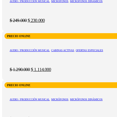
AUDIO / PRODUCCIÓN MUSICAL
,
MICRÓFONOS
,
MICRÓFONOS DINÁMICOS
El
El
$
249.000
$
230.000
precio
precio
original
actual
era:
es:
PRECIO ONLINE
$ 249.000.
$ 230.000.
AUDIO / PRODUCCIÓN MUSICAL
,
CABINAS ACTIVAS
,
OFERTAS ESPECIALES
El
El
$
1.290.000
$
1.114.000
precio
precio
original
actual
era:
es:
PRECIO ONLINE
$ 1.290.000.
$ 1.114.000.
AUDIO / PRODUCCIÓN MUSICAL
,
MICRÓFONOS
,
MICRÓFONOS DINÁMICOS