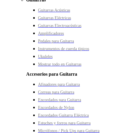
Guitarras Acústicas
Guitarras Eléctricas
Guitarras Electroacústicas
Amplificadores
Pedales para Guitarra
Instrumentos de cuerda típicos
Ukuleles
Mostrar todo en Guitarras
Accesorios para Guitarra
Afinadores para Guitarra
Correas para Guitarra
Encordados para Guitarra
Encordados de Nylon
Encordados Guitarra Eléctrica
Estuches y forros para Guitarra
Micrófonos / Pick Ups para Guitarra