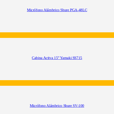
Micrófono Alámbrico Shure PGA-48LC
Cabina Activa 15” Yamaki SS715
Micrófono Alámbrico Shure SV-100