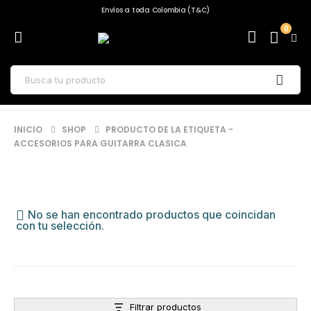
Envíos a toda Colombia (T&C)
0
INICIO
SHOP
PRODUCTO DE LA ETIQUETA -
ACCESORIOS PARA GUITARRA CLASICA
No se han encontrado productos que coincidan
con tu selección.
Filtrar productos