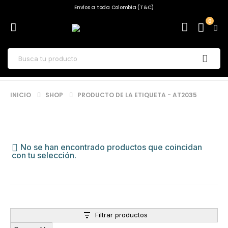
Envíos a toda Colombia (T&C)
0
INICIO
SHOP
PRODUCTO DE LA ETIQUETA -
AT2035
No se han encontrado productos que coincidan
con tu selección.
Filtrar productos