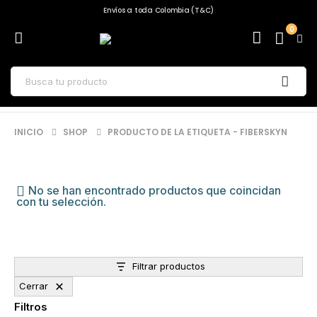
Envíos a toda Colombia (T&C)
0
INICIO
SHOP
PRODUCTO DE LA ETIQUETA -
FIBERSKYN
No se han encontrado productos que coincidan
con tu selección.
Filtrar productos
Cerrar
Filtros