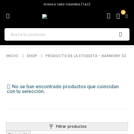
Envíos a toda Colombia (T&C)
0
INICIO
SHOP
PRODUCTO DE LA ETIQUETA -
HARMONY 32
No se han encontrado productos que coincidan
con tu selección.
Filtrar productos