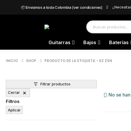
📦 Enviamos a toda Colombia (ver condiciones)
¿Necesita
Guitarras
Bajos
Baterías
INICIO
SHOP
PRODUCTO DE LA ETIQUETA -
KZ ZSN
Filtrar productos
Cerrar
No se han
Filtros
Aplicar