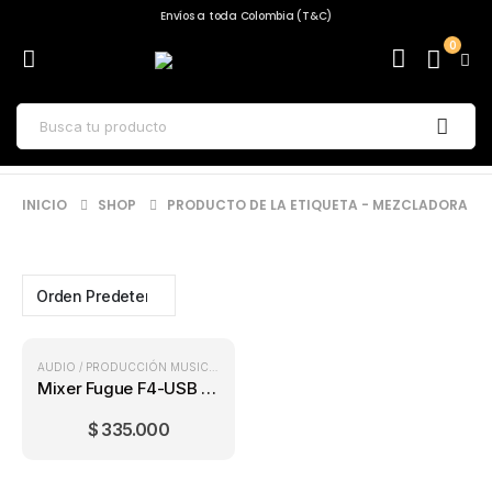
Envíos a toda Colombia (T&C)
0
INICIO
SHOP
PRODUCTO DE LA ETIQUETA -
MEZCLADORA
AUDIO / PRODUCCIÓN MUSICAL
,
MIXERS
Mixer Fugue F4-USB (4 canales)
$
335.000