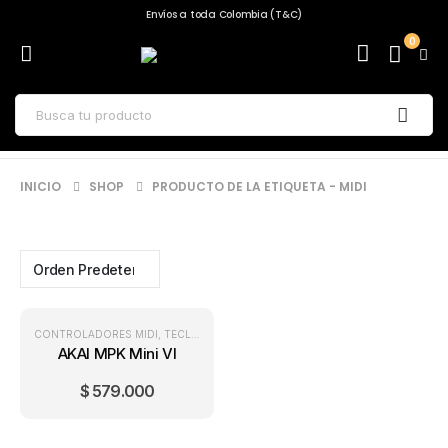
Envíos a toda Colombia (T&C)
0
INICIO
SHOP
PRODUCTO DE LA ETIQUETA -
MIDI
CONTROLADORES MIDI
,
TECLADOS
AKAI MPK Mini VI
$
579.000