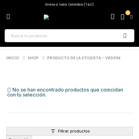
Envíos a toda Colombia (T&C)
0
INICIO
SHOP
PRODUCTO DE LA ETIQUETA -
VB301M
No se han encontrado productos que coincidan
con tu selección.
Filtrar productos