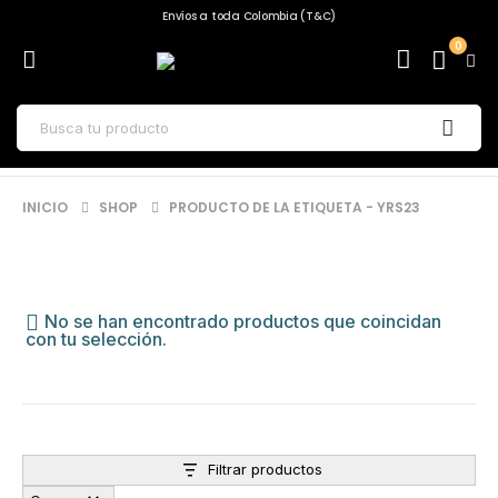
Envíos a toda Colombia (T&C)
0
INICIO
SHOP
PRODUCTO DE LA ETIQUETA -
YRS23
No se han encontrado productos que coincidan
con tu selección.
Filtrar productos