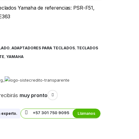
teclados Yamaha de referencias: PSR-F51,
E363
LADO
,
ADAPTADORES PARA TECLADOS
,
TECLADOS
TE
,
YAMAHA
recibirás
muy pronto
+57 301 750 9095
 experto.
Llámanos