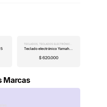
TECLADOS
,
TECLADOS ELECTRÓNICOS
25
Teclado electrónico Yamaha PSR-F52 + PA3C
$
620.000
es Marcas
ales