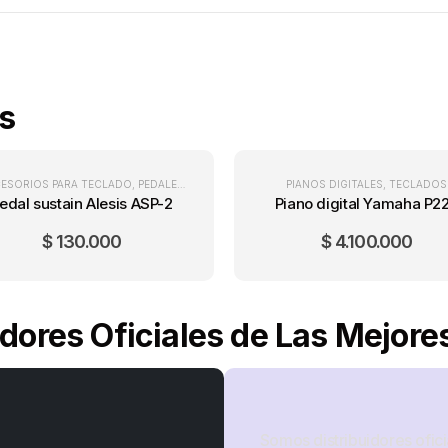
s
ESORIOS PARA TECLADO
,
PEDALES PARA TECLADO
,
TECLADOS
PIANOS DIGITALES
,
TECLADOS
edal sustain Alesis ASP-2
Piano digital Yamaha P2
$
130.000
$
4.100.000
idores Oficiales de Las Mejor
Somos distribuidores ofici