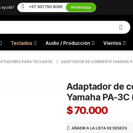
+57 301 750 9095
s ayuda?
WhatsApp
Teclados
Audio / Producción
Vientos
APTADORES PARA TECLADOS
ADAPTADOR DE CORRIENTE YAMAHA P
Adaptador de c
Yamaha PA-3C 
$
70.000
AÑADIR A LA LISTA DE DESEOS