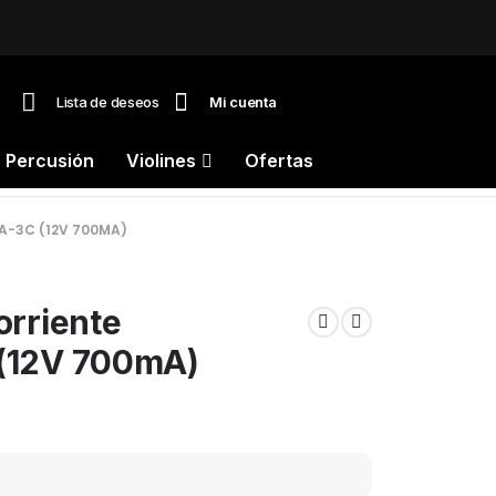
Lista de deseos
Mi cuenta
Percusión
Violines
Ofertas
A-3C (12V 700MA)
orriente
(12V 700mA)