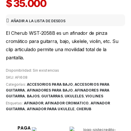
$
35.000
AÑADIR A LA LISTA DE DESEOS
El Cherub WST-2058B es un afinador de pinza
cromático para guitarra, bajo, ukelele, violin, etc. Su
clip articulado permite una movilidad total de la
pantalla.
Disponibilidad:
Sin existencias
SKU:
AFI608
Categorías:
ACCESORIOS PARA BAJO
,
ACCESORIOS PARA
GUITARRA
,
AFINADORES PARA BAJO
,
AFINADORES PARA
GUITARRA
,
BAJOS
,
GUITARRAS
,
UKULELES
,
VIOLINES
Etiquetas:
AFINADOR
,
AFINADOR CROMATICO
,
AFINADOR
GUITARRA
,
AFINADOR PARA UKULELE
,
CHERUB
PAGA