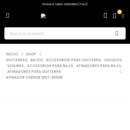
Envíos a toda Colombia (T&C)
0
INICIO
SHOP
GUITARRAS
,
BAJOS
,
ACCESORIOS PARA GUITARRA
,
UKULELES
,
VIOLINES
,
ACCESORIOS PARA BAJO
,
AFINADORES PARA BAJO
,
AFINADORES PARA GUITARRA
AFINADOR CHERUB WST-2058B