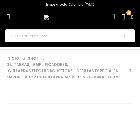
Envíos a toda Colombia (T&C)
0
INICIO
SHOP
GUITARRAS
,
AMPLIFICADORES
,
GUITARRAS ELECTROACÚSTICAS
,
OFERTAS ESPECIALES
AMPLIFICADOR DE GUITARRA ACÚSTICA SHERWOOD 60 W