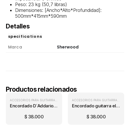
Peso: 23 kg (50,7 libras)
Dimensiones: [Ancho*Alto*Profundidad]:
500mm*415mm*590mm
Detalles
specifications
Marca
Sherwood
Productos relacionados
ACCESORIOS PARA GUITARRA
,
ENCORDADOS GUITARRA ELÉCTRICA
,
ENCORDA
ACCESORIOS PARA GUITARRA
,
ENCOR
Encordado D´Addario EXL110 Regular Light (10-46)
Encordado guitarra eléctrica Ernie Ball Hybrid Slinky (9-46)
$
38.000
$
38.000