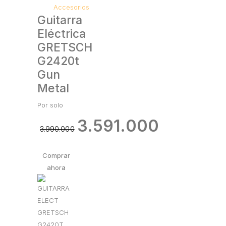
Accesorios
Guitarra
Eléctrica
GRETSCH
G2420t
Gun
Metal
Por solo
3.591.000
3.990.000
Comprar
ahora