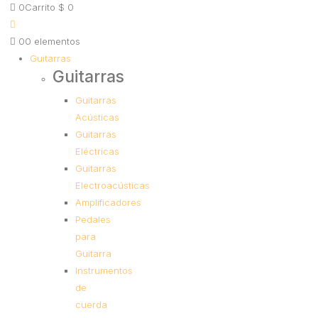
0
Carrito
$
0
0
0 elementos
Guitarras
Guitarras
Guitarras
Acústicas
Guitarras
Eléctricas
Guitarras
Electroacústicas
Amplificadores
Pedales
para
Guitarra
Instrumentos
de
cuerda