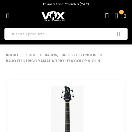
Envíos a toda Colombia (T&C)
0
INICIO
SHOP
BAJOS
,
BAJOS ELÉCTRICOS
BAJO ELÉCTRICO YAMAHA TRBX-174 COLOR VIOLIN