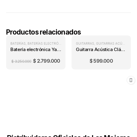
Productos relacionados
BATERÍAS
,
BATERÍAS ELECTRÓNICAS
GUITARRAS
,
GUITARRAS ACÚSTICAS
Batería electrónica Yamaha DTX402K + PA 3C
Guitarra Acústica Clásica Yamaha C-40 Natural
$
2.799.000
$
599.000
$
3.250.000