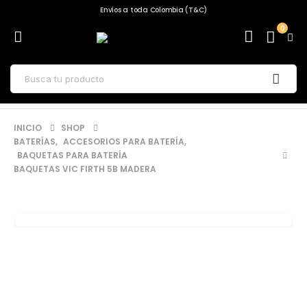
Envíos a toda Colombia (T&C)
0
INICIO
SHOP
BATERÍAS
,
ACCESORIOS PARA BATERÍA
,
BAQUETAS PARA BATERÍA
BAQUETAS VIC FIRTH 5B MADERA