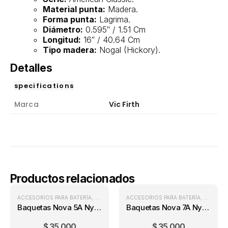
Material punta:
Madera.
Forma punta:
Lagrima.
Diámetro:
0.595″ / 1.51 Cm
Longitud:
16″ / 40.64 Cm
Tipo madera:
Nogal (Hickory).
Detalles
specifications
Marca
Vic Firth
Productos relacionados
ACCESORIOS PARA BATERÍA
,
BAQUETAS PARA BATERÍA
ACCESORIOS PARA BATERÍA
,
BATERÍAS
,
BAQUETA
Baquetas Nova 5A Nylon
Baquetas Nova 7A Nylon
$
35.000
$
35.000