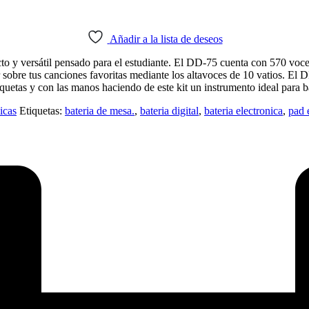
Añadir a la lista de deseos
o y versátil pensado para el estudiante. El DD-75 cuenta con 570 voce
ar sobre tus canciones favoritas mediante los altavoces de 10 vatios. E
quetas y con las manos haciendo de este kit un instrumento ideal para ba
icas
Etiquetas:
bateria de mesa.
,
bateria digital
,
bateria electronica
,
pad 