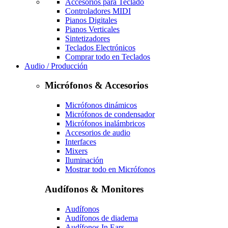
Accesorios para Teclado
Controladores MIDI
Pianos Digitales
Pianos Verticales
Sintetizadores
Teclados Electrónicos
Comprar todo en Teclados
Audio / Producción
Micrófonos & Accesorios
Micrófonos dinámicos
Micrófonos de condensador
Micrófonos inalámbricos
Accesorios de audio
Interfaces
Mixers
Iluminación
Mostrar todo en Micrófonos
Audífonos & Monitores
Audífonos
Audífonos de diadema
Audífonos In Ears