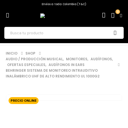
Envíos a toda Colombia (T&C)
0
INICIO
SHOP
AUDIO / PRODUCCIÓN MUSICAL
,
MONITORES
,
AUDÍFONOS
,
OFERTAS ESPECIALES
,
AUDÍFONOS IN EARS
BEHRINGER SISTEMA DE MONITOREO INTRAUDITIVO
INALÁMBRICO UHF DE ALTO RENDIMIENTO UL 1000G2
PRECIO ONLINE