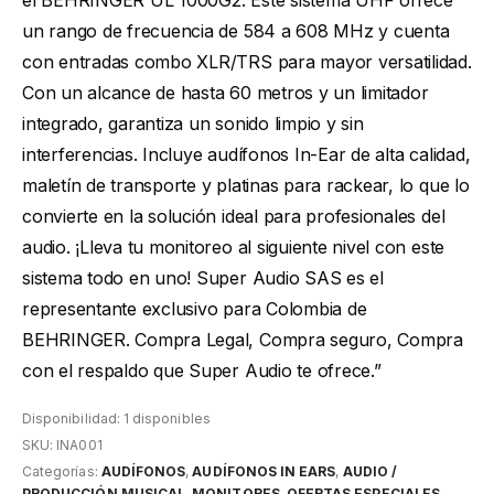
el BEHRINGER UL 1000G2. Este sistema UHF ofrece
un rango de frecuencia de 584 a 608 MHz y cuenta
con entradas combo XLR/TRS para mayor versatilidad.
Con un alcance de hasta 60 metros y un limitador
integrado, garantiza un sonido limpio y sin
interferencias. Incluye audífonos In-Ear de alta calidad,
maletín de transporte y platinas para rackear, lo que lo
convierte en la solución ideal para profesionales del
audio. ¡Lleva tu monitoreo al siguiente nivel con este
sistema todo en uno! Super Audio SAS es el
representante exclusivo para Colombia de
BEHRINGER. Compra Legal, Compra seguro, Compra
con el respaldo que Super Audio te ofrece.”
Disponibilidad:
1 disponibles
SKU:
INA001
Categorías:
AUDÍFONOS
,
AUDÍFONOS IN EARS
,
AUDIO /
PRODUCCIÓN MUSICAL
,
MONITORES
,
OFERTAS ESPECIALES