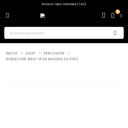
Envíos a toda Colombia (T&C)
0
INICIO
SHOP
PERCUSIÓN
BONGO PW-B607-B EN MADERA DE PINO