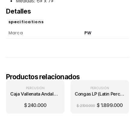
Medidas: 6» x 7»
Detalles
specifications
Marca
PW
Productos relacionados
PERCUSIÓN
PRECIO ONLINE
PERCUSIÓN
Caja Vallenata Andalucía en acrílico
Congas LP (Latin Percussion) City LP646NY 10″ & 11″ (Con Base)
$
240.000
$
1.899.000
$
2.100.000