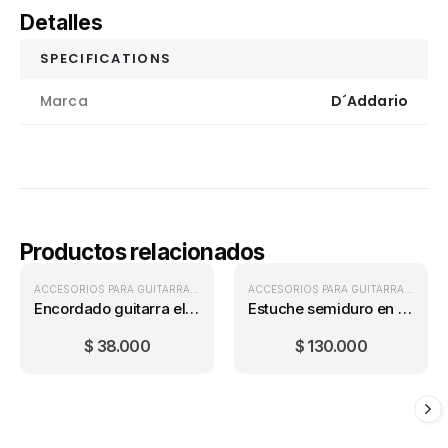
Detalles
SPECIFICATIONS
Marca
D´Addario
Productos relacionados
ACCESORIOS PARA GUITARRA
,
ENCORDADOS GUITARRA ELÉCTRICA
,
ENCORDA
ACCESORIOS PARA GUITARRA
,
ESTUC
Encordado guitarra eléctrica D’Addario EXL120 (9-42)
Estuche semiduro en lona para guitarra clasica 39″
$
38.000
$
130.000