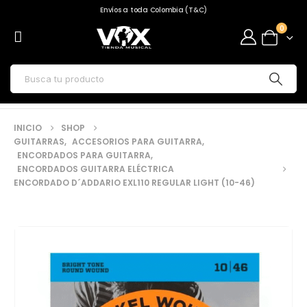
Envíos a toda Colombia (T&C)
0
INICIO
SHOP
GUITARRAS
,
ACCESORIOS PARA GUITARRA
,
ENCORDADOS PARA GUITARRA
,
ENCORDADOS GUITARRA ELÉCTRICA
ENCORDADO D´ADDARIO EXL110 REGULAR LIGHT (10-46)