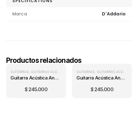
SPECIFICATIONS
Marca
D´Addario
Productos relacionados
GUITARRAS
,
GUITARRAS ACÚSTICAS
GUITARRAS
,
GUITARRAS ACÚSTICAS
Guitarra Acústica Andalucía Cedro + Forro
Guitarra Acústica Andalucía Cedro + Forro
$
245.000
$
245.000