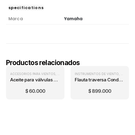
specifications
Marca
Yamaha
Productos relacionados
ACCESORIOS PARA VIENTOS
,
VIENTOS
INSTRUMENTOS DE VIENTO
,
VIENTOS
Aceite para válvulas Yamaha Regular
Flauta traversa Conductor M1115N
$
60.000
$
899.000