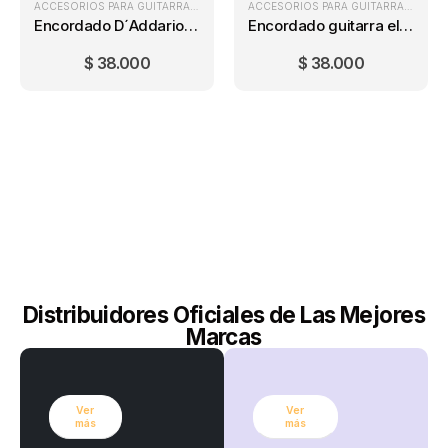
ACCESORIOS PARA GUITARRA
,
ENCORDADOS GUITARRA ELÉCTRICA
,
ENCORDA
ACCESORIOS PARA GUITARRA
,
ENCOR
Encordado D´Addario EXL110 Regular Light (10-46)
Encordado guitarra eléctrica Ernie Ball Regular Slinky (10-46)
$
38.000
$
38.000
Distribuidores Oficiales de Las Mejores
Marcas
Ver
Ver
más
más