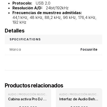
Protocolo:
USB 2.0
Resolución A/D:
24bit/192kHz
Frecuencias de muestreo admitidas:
44,1 kHz, 48 kHz, 88,2 kHz, 96 kHz, 176,4 kHz,
192 kHz
Detalles
SPECIFICATIONS
Marca
Focusrite
Productos relacionados
AUDIO / PRODUCCIÓN MUSICAL
,
CABINAS ACTIVAS
PRECIO ONLINE
AUDIO / PRODUCCIÓN MUSICAL
,
INT
Cabina activa Pro DJ PB12E-MP3
Interfaz de Audio Behringer U-Phoria UM2