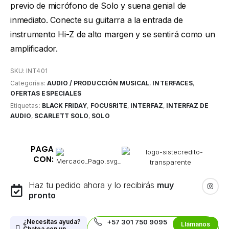
previo de micrófono de Solo y suena genial de
inmediato. Conecte su guitarra a la entrada de
instrumento Hi-Z de alto margen y se sentirá como un
amplificador.
SKU:
INT401
Categorías:
AUDIO / PRODUCCIÓN MUSICAL
,
INTERFACES
,
OFERTAS ESPECIALES
Etiquetas:
BLACK FRIDAY
,
FOCUSRITE
,
INTERFAZ
,
INTERFAZ DE
AUDIO
,
SCARLETT SOLO
,
SOLO
PAGA
CON:
Haz tu pedido ahora y lo recibirás
muy
pronto
¿Necesitas ayuda?
+57 301 750 9095
Llámanos
Chatea con un