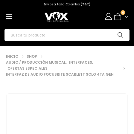
Envíos a toda Colombia (T&C)
0
INICIO
SHOP
AUDIO / PRODUCCIÓN MUSICAL
,
INTERFACES
,
OFERTAS ESPECIALES
INTERFAZ DE AUDIO FOCUSRITE SCARLETT SOLO 4TA GEN