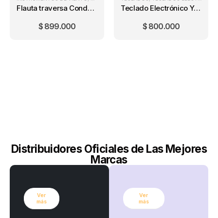
Flauta traversa Conductor M1115N
Teclado Electrónico Yamaha PSR-E283 + PA3C
$
899.000
$
800.000
Distribuidores Oficiales de Las Mejores
Marcas
Ver
Ver
más
más