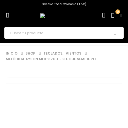
Envíos a toda Colombia (T&C)
0
INICIO
SHOP
TECLADOS
,
VIENTOS
MELÓDICA AYSON MLD-37H + ESTUCHE SEMIDURO