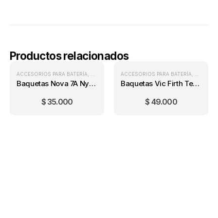
Productos relacionados
ACCESORIOS PARA BATERÍA
,
BAQUETAS PARA BATERÍA
ACCESORIOS PARA BATERÍA
,
BATERÍAS
,
BAQUETA
Baquetas Nova 7A Nylon
Baquetas Vic Firth Terra 7A Madera
$
35.000
$
49.000