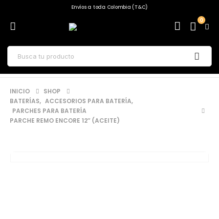
Envíos a toda Colombia (T&C)
0
INICIO
SHOP
BATERÍAS
,
ACCESORIOS PARA BATERÍA
,
PARCHES PARA BATERÍA
PARCHE REMO ENCORE 12″ (ACEITE)