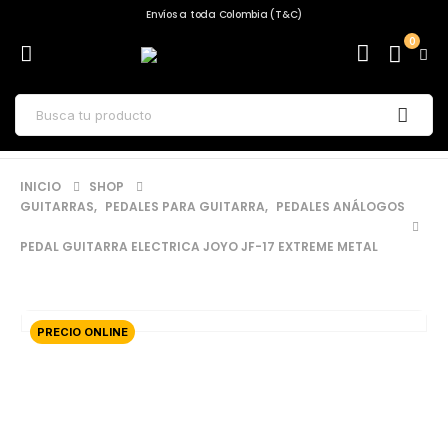
Envíos a toda Colombia (T&C)
0
INICIO
SHOP
GUITARRAS
,
PEDALES PARA GUITARRA
,
PEDALES ANÁLOGOS
PEDAL GUITARRA ELECTRICA JOYO JF-17 EXTREME METAL
PRECIO ONLINE