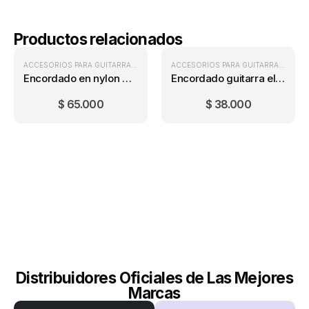
Productos relacionados
ACCESORIOS PARA GUITARRA
,
ENCORDADOS DE NYLON
,
ENCORDADOS PARA 
ACCESORIOS PARA GUITARRA
,
ENCOR
Encordado en nylon Concertina INOX130
Encordado guitarra eléctrica Ernie Ball Super Slinky (09-42)
$
65.000
$
38.000
Distribuidores Oficiales de Las Mejores
Marcas