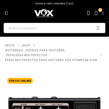
Envíos a toda Colombia (T&C)
0
INICIO
SHOP
GUITARRAS
,
PEDALES PARA GUITARRA
,
PEDALERAS MULTIEFECTOS
PEDAL MULTIEFECTOS PARA GUITARRA VOX STOMPLAB SL2G
PRECIO ONLINE