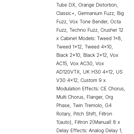
Tube DX, Orange Distortion,
Classic+, Germanium Fuzz, Big
Fuzz, Vox Tone Bender, Octa
Fuzz, Techno Fuzz, Crusher 12
x Cabinet Models: Tweed 1×8,
Tweed 1×12, Tweed 4×10,
Black 2×10, Black 2×12, Vox
AC15, Vox AC30, Vox
AD120VTX, UK H30 4×12, US
V30 4×12, Custom 9 x
Modulation Effects: CE Chorus,
Multi Chorus, Flanger, Org
Phase, Twin Tremolo, G4
Rotary, Pitch Shift, Filtron
1(auto), Filtron 2(Manual) 8 x
Delay Effects: Analog Delay 1,