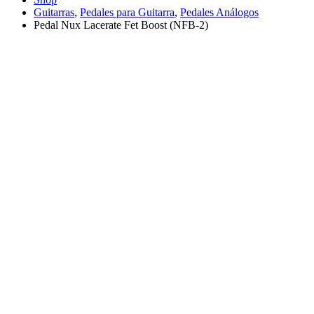
Guitarras
,
Pedales para Guitarra
,
Pedales Análogos
Pedal Nux Lacerate Fet Boost (NFB-2)