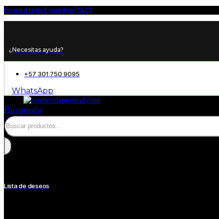
Envíos a toda Colombia (T&C)
¿Necesitas ayuda?
+57 301 750 9095
WhatsApp
Búsqueda
Lista de deseos