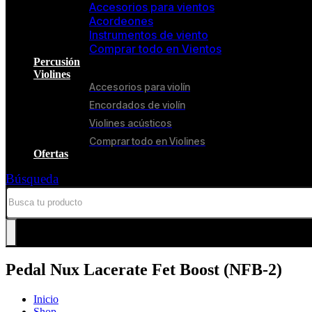
Accesorios para vientos
Acordeones
Instrumentos de viento
Comprar todo en Vientos
Percusión
Violines
Accesorios para violín
Encordados de violín
Violines acústicos
Comprar todo en Violines
Ofertas
Búsqueda
Pedal Nux Lacerate Fet Boost (NFB-2)
Inicio
Shop