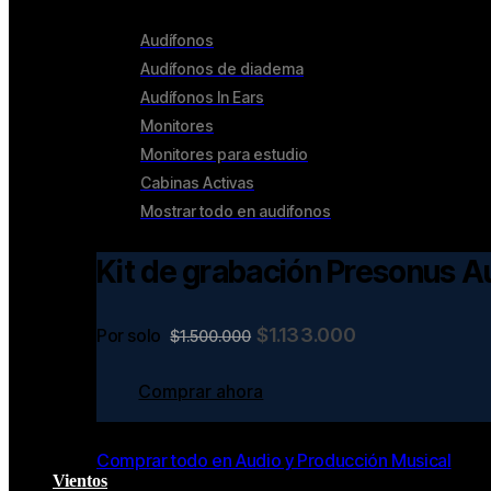
Audífonos & Monitores
Audífonos
Audífonos de diadema
Audífonos In Ears
Monitores
Monitores para estudio
Cabinas Activas
Mostrar todo en audifonos
Kit de grabación Presonus A
$1.133.000
Por solo
$1.500.000
Comprar ahora
Comprar todo en Audio y Producción Musical
Vientos