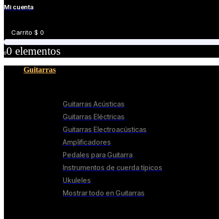
Mi cuenta
Carrito
$
0
0
0 elementos
0
Guitarras
Guitarras
Guitarras Acústicas
Guitarras Eléctricas
Guitarras Electroacústicas
Amplificadores
Pedales para Guitarra
Instrumentos de cuerda típicos
Ukuleles
Mostrar todo en Guitarras
Accesorios para Guitarra