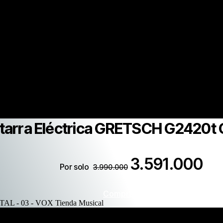
tarra Eléctrica GRETSCH G2420t 
3.591.000
Por solo
3.990.000
Comprar ahora