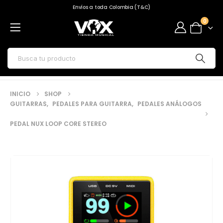
Envíos a toda Colombia (T&C)
0
INICIO
SHOP
GUITARRAS
,
PEDALES PARA GUITARRA
,
PEDALES ANÁLOGOS
PEDAL NUX LOOP CORE STEREO