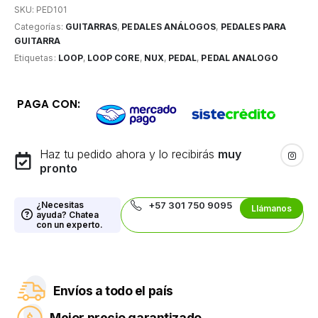
SKU:
PED101
Categorías:
GUITARRAS
,
PEDALES ANÁLOGOS
,
PEDALES PARA
GUITARRA
Etiquetas:
LOOP
,
LOOP CORE
,
NUX
,
PEDAL
,
PEDAL ANALOGO
PAGA CON:
Haz tu pedido ahora y lo recibirás
muy
pronto
¿Necesitas
+57 301 750 9095
Llámanos
ayuda? Chatea
con un experto.
Envíos a todo el país
Mejor precio garantizado