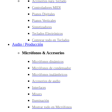
Accesorios para Teclado
Controladores MIDI
Pianos Digitales
Pianos Verticales
Sintetizadores
Teclados Electrónicos
Comprar todo en Teclados
Audio / Producción
Micrófonos & Accesorios
Micrófonos dinámicos
Micrófonos de condensador
Micrófonos inalámbricos
Accesorios de audio
Interfaces
Mixers
Iluminación
Mostrar todo en Micrófonos