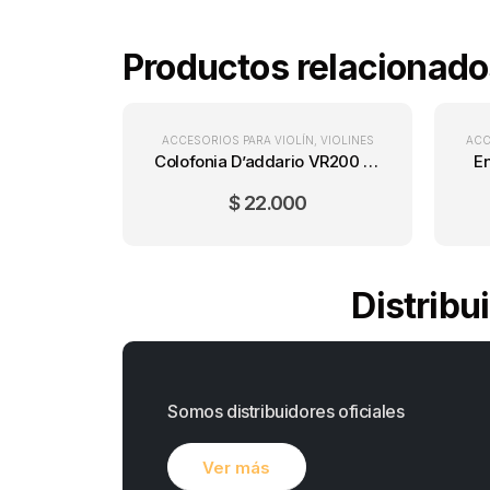
Productos relacionado
ACCESORIOS PARA VIOLÍN
,
VIOLINES
ACC
Colofonia D’addario VR200 Natural Ligth
E
$
22.000
Distribu
Somos distribuidores oficiales
Ver más