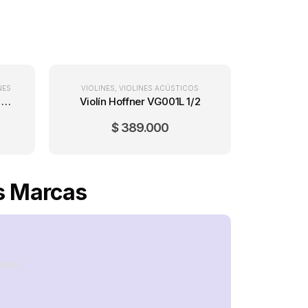
NES
VIOLINES
,
VIOLINES ACÚSTICOS
Tiracuerdas metálico para violín 4/4
Violín Hoffner VG001L 1/2
$
389.000
es Marcas
ales