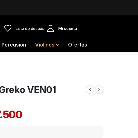
Lista de deseos
Mi cuenta
Percusión
Violines
Ofertas
o Greko VEN01
.500