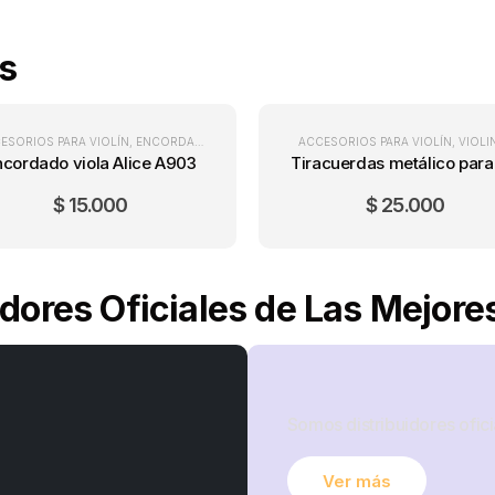
s
ESORIOS PARA VIOLÍN
,
ENCORDADOS DE VIOLÍN
,
VIOLINES
ACCESORIOS PARA VIOLÍN
,
VIOLI
ncordado viola Alice A903
$
15.000
$
25.000
idores Oficiales de Las Mejor
Somos distribuidores ofici
Ver más