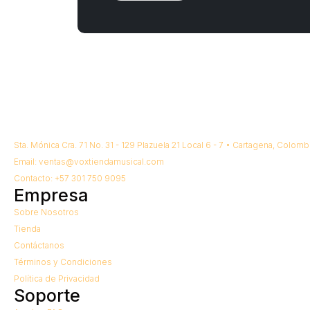
Sta. Mónica Cra. 71 No. 31 - 129 Plazuela 21 Local 6 - 7 • Cartagena, Colombi
Email: ventas@voxtiendamusical.com
Contacto: +57 301 750 9095
Empresa
Sobre Nosotros
Tienda
Contáctanos
Términos y Condiciones
Política de Privacidad
Soporte