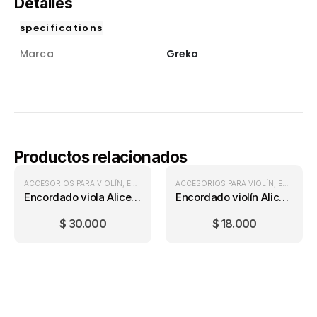
Detalles
specifications
Marca
Greko
Productos relacionados
ACCESORIOS PARA VIOLÍN
,
ENCORDADOS DE VIOLÍN
ACCESORIOS PARA VIOLÍN
,
VIOLINES
,
ENCORDADOS DE VIOLÍN
Encordado viola Alice A905
Encordado violín Alice A704
$
30.000
$
18.000