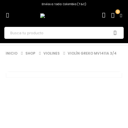
Envíos a toda Colombia (T&C)
0
INICIO
SHOP
VIOLINES
VIOLÍN GREKO MV1411A 3/4