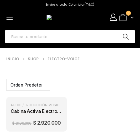
Envíos a toda Colombia (T&C)
0
INICIO
SHOP
ELECTRO-VOICE
PRECIO ONLINE
AUDIO / PRODUCCIÓN MUSICAL
,
CABINAS ACTIVAS
Cabina Activa Electro-Voice ZLX-12P G2
$
2.920.000
$
3.190.000