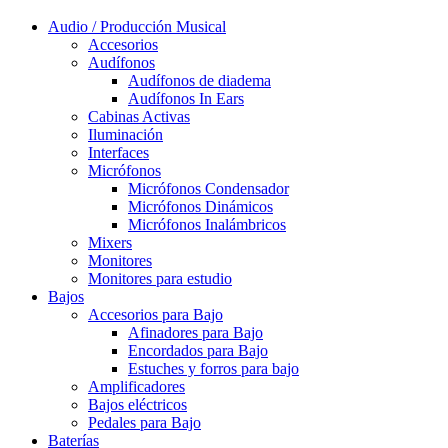
Audio / Producción Musical
Accesorios
Audífonos
Audífonos de diadema
Audífonos In Ears
Cabinas Activas
Iluminación
Interfaces
Micrófonos
Micrófonos Condensador
Micrófonos Dinámicos
Micrófonos Inalámbricos
Mixers
Monitores
Monitores para estudio
Bajos
Accesorios para Bajo
Afinadores para Bajo
Encordados para Bajo
Estuches y forros para bajo
Amplificadores
Bajos eléctricos
Pedales para Bajo
Baterías