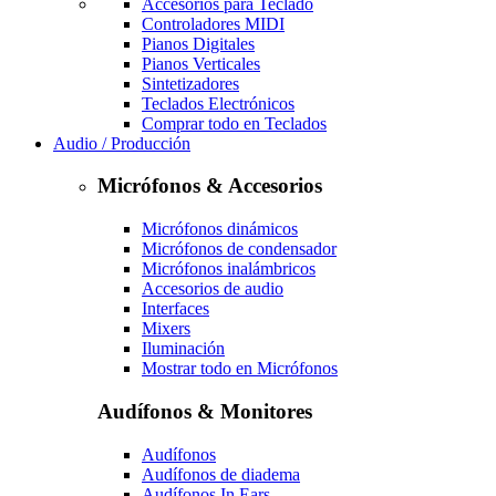
Accesorios para Teclado
Controladores MIDI
Pianos Digitales
Pianos Verticales
Sintetizadores
Teclados Electrónicos
Comprar todo en Teclados
Audio / Producción
Micrófonos & Accesorios
Micrófonos dinámicos
Micrófonos de condensador
Micrófonos inalámbricos
Accesorios de audio
Interfaces
Mixers
Iluminación
Mostrar todo en Micrófonos
Audífonos & Monitores
Audífonos
Audífonos de diadema
Audífonos In Ears