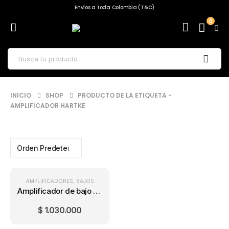
Envíos a toda Colombia (T&C)
0
INICIO
SHOP
PRODUCTO DE LA ETIQUETA -
AMPLIFICADOR HARTKE
AMPLIFICADORES
,
BAJOS
Amplificador de bajo Hartke HD25 (25 Watts)
$
1.030.000