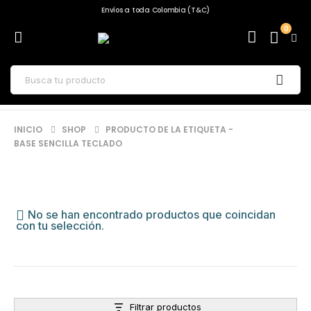
Envíos a toda Colombia (T&C)
0
INICIO
SHOP
PRODUCTO DE LA ETIQUETA -
BASE SENCILLA TECLADO
No se han encontrado productos que coincidan
con tu selección.
Filtrar productos