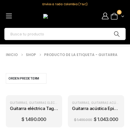
Envíos a toda Colombia (T&C)
0
INICIO
SHOP
PRODUCTO DE LA ETIQUETA -
GUITARRA
GUITARRAS
,
GUITARRAS ELÉCTRICAS
GUITARRAS
,
GUITARRAS ACÚSTICAS
,
Guitarra eléctrica Tagima TW-61 Party Red
Guitarra acústica Epiphone DR-100
$
1.490.000
$
1.043.000
$
1.490.000