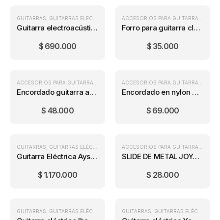
GUITARRAS
,
GUITARRAS ELECTROACÚSTICAS
ACCESORIOS PARA GUITARRA
,
ESTUC
Guitarra electroacústica Ayson BL380C SB
Forro para guitarra clásica marcante
$
690.000
$
35.000
ACCESORIOS PARA GUITARRA
,
ENCORDADOS METÁLICOS
,
ENCORDADOS PARA
ACCESORIOS PARA GUITARRA
,
ENCOR
Encordado guitarra acústica Ernie ball 2003 (12-54)
Encordado en nylon D’Addario Pro-Arté EJ46
$
48.000
$
69.000
GUITARRAS
,
GUITARRAS ELÉCTRICAS
ACCESORIOS PARA GUITARRA
,
GUITA
Guitarra Eléctrica Ayson tipo Les Paul
SLIDE DE METAL JOYO ACE-220
$
1.170.000
$
28.000
GUITARRAS
,
GUITARRAS ELÉCTRICAS
GUITARRAS
,
GUITARRAS ELÉCTRICAS