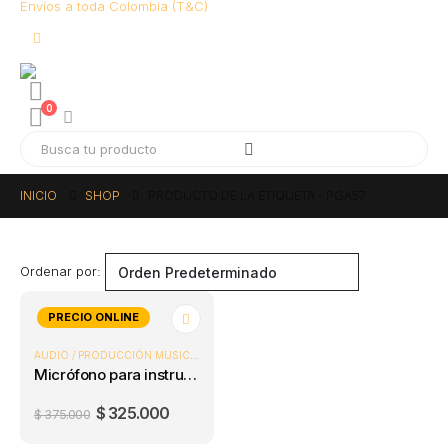
Envíos a toda Colombia (T&C)
0
INICIO
SHOP
PRODUCTO DE LA ETIQUETA -
PGA57
Ordenar por:
PRECIO ONLINE
AUDIO / PRODUCCIÓN MUSICAL
,
MICRÓFONOS
,
MICRÓFONOS DINÁMICOS
Micrófono para instrumentos Shure PGA57 LC
$
325.000
$
375.000