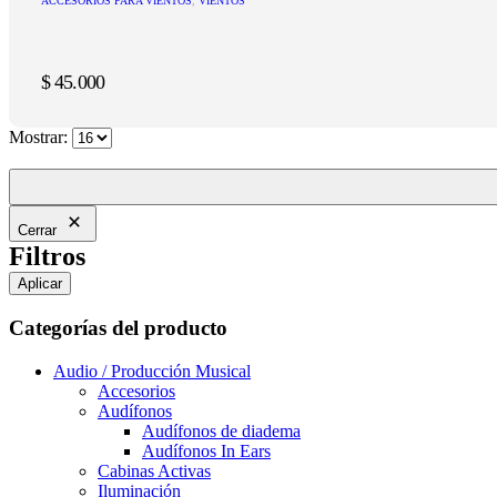
ACCESORIOS PARA VIENTOS
,
VIENTOS
$
45.000
Mostrar:
Cerrar
Filtros
Aplicar
Categorías del producto
Audio / Producción Musical
Accesorios
Audífonos
Audífonos de diadema
Audífonos In Ears
Cabinas Activas
Iluminación