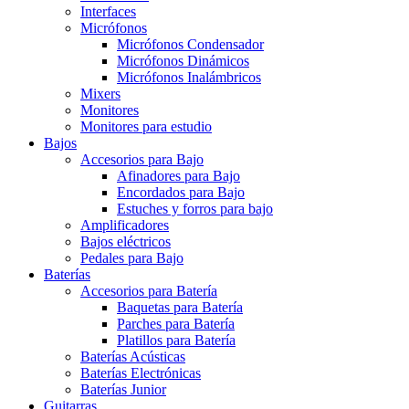
Interfaces
Micrófonos
Micrófonos Condensador
Micrófonos Dinámicos
Micrófonos Inalámbricos
Mixers
Monitores
Monitores para estudio
Bajos
Accesorios para Bajo
Afinadores para Bajo
Encordados para Bajo
Estuches y forros para bajo
Amplificadores
Bajos eléctricos
Pedales para Bajo
Baterías
Accesorios para Batería
Baquetas para Batería
Parches para Batería
Platillos para Batería
Baterías Acústicas
Baterías Electrónicas
Baterías Junior
Guitarras