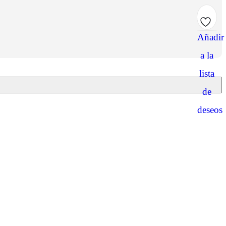
Añadir
a la
lista
de
deseos